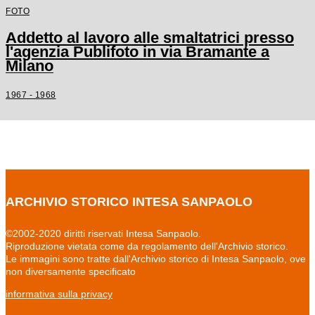
FOTO
Addetto al lavoro alle smaltatrici presso
l'agenzia Publifoto in via Bramante a
Milano
1967 - 1968
ARCHIVIO STORICO INTESA SANPAOLO
©2002-2020 diritti riservati Intesa Sanpaolo.
Riproduzione vietata come da regolamento dell'Archivio storico.
Le immagini sono tratte dall'Archivio storico di Intesa Sanpaolo, ove
non diversamente specificato
informativa sulla privacy