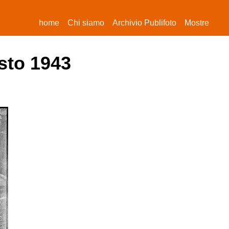
(current)
home
Chi siamo
Archivio Publifoto
Mostre
sto 1943