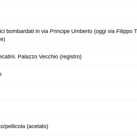
fici bombardati in via Principe Umberto (oggi via Filippo T
re)
atini. Palazzo Vecchio (registro)
o
to/pellicola (acetato)