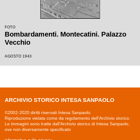
FOTO
Bombardamenti. Montecatini. Palazzo
Vecchio
AGOSTO 1943
ARCHIVIO STORICO INTESA SANPAOLO
©2002-2020 diritti riservati Intesa Sanpaolo.
Riproduzione vietata come da regolamento dell'Archivio storico.
Le immagini sono tratte dall'Archivio storico di Intesa Sanpaolo,
ove non diversamente specificato