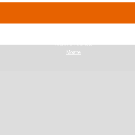
(current)
home
Chi siamo
Archivio Publifoto
Mostre