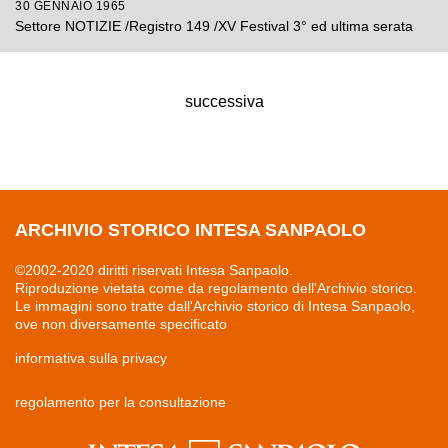
30 GENNAIO 1965
Settore NOTIZIE /Registro 149 /XV Festival 3° ed ultima serata
successiva
ARCHIVIO STORICO INTESA SANPAOLO
©2002-2020 diritti riservati Intesa Sanpaolo.
Riproduzione vietata come da regolamento dell'Archivio storico.
Le immagini sono tratte dall'Archivio storico di Intesa Sanpaolo,
ove non diversamente specificato
informativa sulla privacy
regolamento per la consultazione