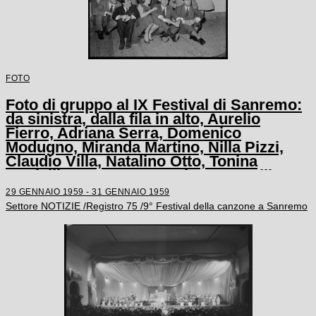
FOTO
Foto di gruppo al IX Festival di Sanremo:
da sinistra, dalla fila in alto, Aurelio
Fierro, Adriana Serra, Domenico
Modugno, Miranda Martino, Nilla Pizzi,
Claudio Villa, Natalino Otto, Tonina
Torrielli, Arturo Testa, Johnny Dorelli,
Anna D'Amico, Teddy Reno, Gino Latilla,
29 GENNAIO 1959 - 31 GENNAIO 1959
Achille Togliani, Betty Curtis, Enzo
Settore NOTIZIE /Registro 75 /9° Festival della canzone a Sanremo
Tortora, Fausto Cigliano