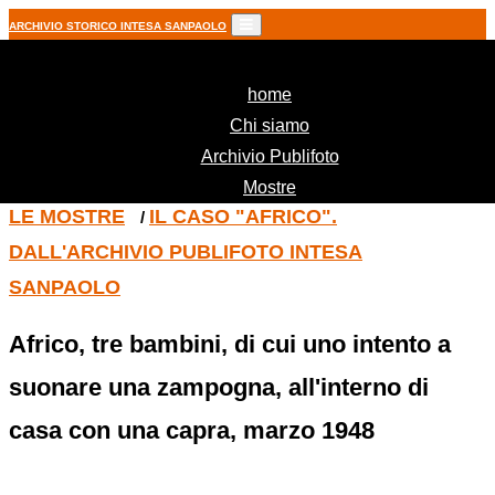
ARCHIVIO STORICO INTESA SANPAOLO
(current)
home
Chi siamo
Archivio Publifoto
Mostre
LE MOSTRE
IL CASO "AFRICO".
/
DALL'ARCHIVIO PUBLIFOTO INTESA
SANPAOLO
Africo, tre bambini, di cui uno intento a
suonare una zampogna, all'interno di
casa con una capra, marzo 1948