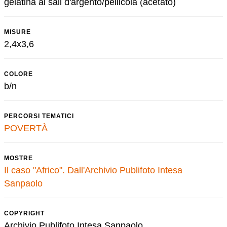
gelatina ai sali d'argento/pellicola (acetato)
MISURE
2,4x3,6
COLORE
b/n
PERCORSI TEMATICI
POVERTÀ
MOSTRE
Il caso "Africo". Dall'Archivio Publifoto Intesa
Sanpaolo
COPYRIGHT
Archivio Publifoto Intesa Sanpaolo