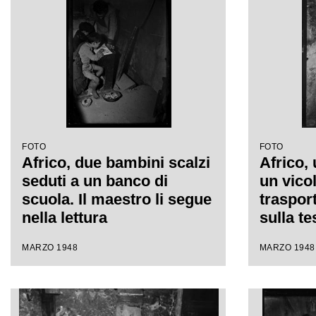
FOTO
FOTO
Africo, due bambini scalzi
Africo,
seduti a un banco di
un vico
scuola. Il maestro li segue
traspor
nella lettura
sulla te
maiale e
MARZO 1948
MARZO 1948