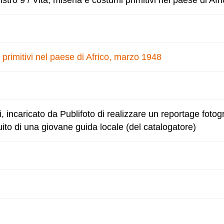
tro 9 / Vita, miseria e costumi primitivi nel paese di Afr
 primitivi nel paese di Africo, marzo 1948
li, incaricato da Publifoto di realizzare un reportage fotog
uito di una giovane guida locale (del catalogatore)