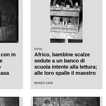
FOTO
 con in
Africo, bambine scalze
e
sedute a un banco di
o
scuola intente alla lettura;
casa
alle loro spalle il maestro
segue l'esercitazione
MARZO 1948