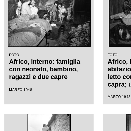
FOTO
FOTO
Africo, interno: famiglia
Africo, 
con neonato, bambino,
abitazi
ragazzi e due capre
letto c
capra; 
MARZO 1948
un'altr
MARZO 1948
corda l