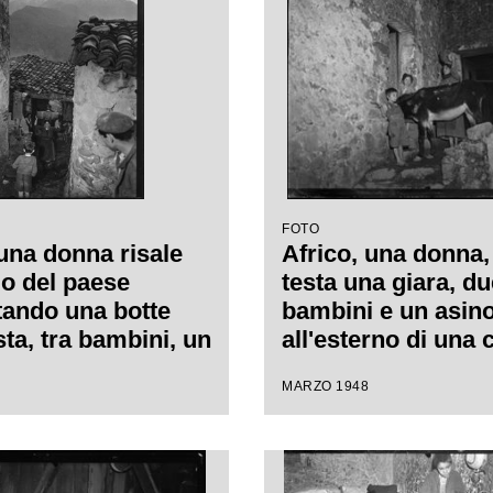
FOTO
 una donna risale
Africo, una donna,
lo del paese
testa una giara, du
tando una botte
bambini e un asin
sta, tra bambini, un
all'esterno di una 
 altri abitanti
MARZO 1948