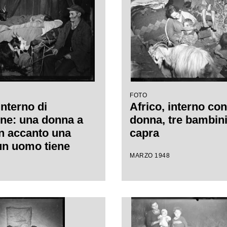
FOTO
interno di
Africo, interno co
one: una donna a
donna, tre bambini
on accanto una
capra
un uomo tiene
MARZO 1948
a capra con una
egata a una zampa