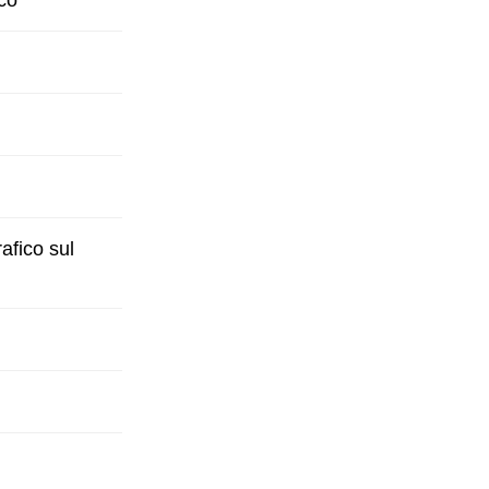
ico
rafico sul