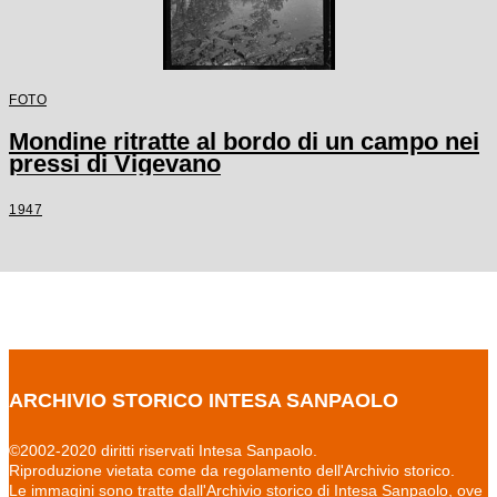
FOTO
Mondine ritratte al bordo di un campo nei
pressi di Vigevano
1947
ARCHIVIO STORICO INTESA SANPAOLO
©2002-2020 diritti riservati Intesa Sanpaolo.
Riproduzione vietata come da regolamento dell'Archivio storico.
Le immagini sono tratte dall'Archivio storico di Intesa Sanpaolo, ove