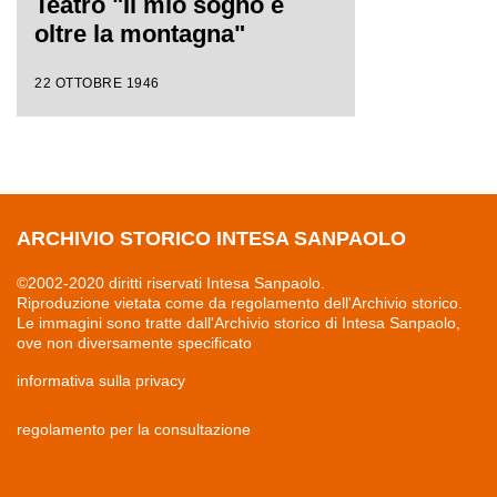
Teatro "Il mio sogno è
oltre la montagna"
22 OTTOBRE 1946
ARCHIVIO STORICO INTESA SANPAOLO
©2002-2020 diritti riservati Intesa Sanpaolo.
Riproduzione vietata come da regolamento dell'Archivio storico.
Le immagini sono tratte dall'Archivio storico di Intesa Sanpaolo,
ove non diversamente specificato
informativa sulla privacy
regolamento per la consultazione