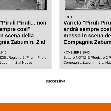
FOTO
"Pirulì Pirulì... non
Varietà "Pirulì Piru
empre così"
andrà sempre così
n scena della
messo in scena de
ia Zabum n. 2 al
Compagnia Zabum 
Nuovo di Milano
Teatro Nuovo di M
1945
NOVEMBRE 1945
IE /Registro 2 /Piruli - Piruli.
Settore NOTIZIE /Registro 2 /Pir
abum n. 2 al Nuovo
Compagnia Zabum n. 2 al Nu
successiva