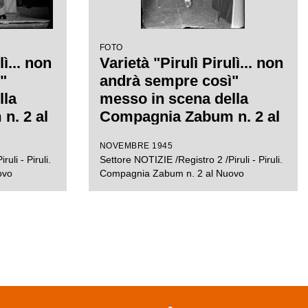
FOTO
lì... non
Varietà "Pirulì Pirulì... non
"
andrà sempre così"
lla
messo in scena della
n. 2 al
Compagnia Zabum n. 2 al
ilano
Teatro Nuovo di Milano
NOVEMBRE 1945
uli - Piruli.
Settore NOTIZIE /Registro 2 /Piruli - Piruli.
ovo
Compagnia Zabum n. 2 al Nuovo