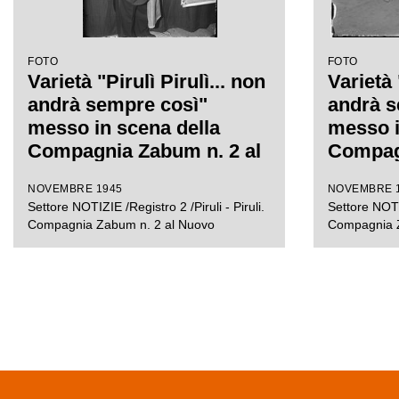
FOTO
FOTO
Varietà "Pirulì Pirulì... non
Varietà 
andrà sempre così"
andrà s
messo in scena della
messo i
Compagnia Zabum n. 2 al
Compagn
Teatro Nuovo di Milano
Teatro 
NOVEMBRE 1945
NOVEMBRE 
Settore NOTIZIE /Registro 2 /Piruli - Piruli.
Settore NOTIZ
Compagnia Zabum n. 2 al Nuovo
Compagnia Z