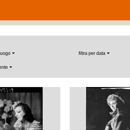
 luogo
filtra per data
 ente