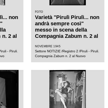
FOTO
lì... non
Varietà "Pirulì Pirulì... non
"
andrà sempre così"
lla
messo in scena della
n. 2 al
Compagnia Zabum n. 2 al
ilano
Teatro Nuovo di Milano
NOVEMBRE 1945
uli - Piruli.
Settore NOTIZIE /Registro 2 /Piruli - Piruli.
ovo
Compagnia Zabum n. 2 al Nuovo