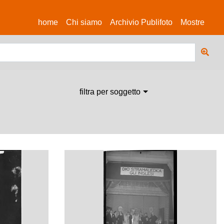
(current)
home
Chi siamo
Archivio Publifoto
Mostre
filtra per soggetto