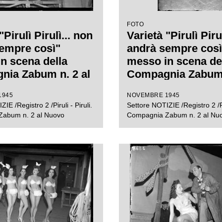
FOTO
"Pirulì Pirulì... non
Varietà "Pirulì Piru
empre così"
andrà sempre così
n scena della
messo in scena de
ia Zabum n. 2 al
Compagnia Zabum 
Nuovo di Milano
Teatro Nuovo di M
1945
NOVEMBRE 1945
IE /Registro 2 /Piruli - Piruli.
Settore NOTIZIE /Registro 2 /Pir
abum n. 2 al Nuovo
Compagnia Zabum n. 2 al Nu