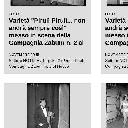
FOTO
FOTO
Varietà "Pirulì Pirulì... non
Varietà 
andrà sempre così"
andrà s
messo in scena della
messo i
Compagnia Zabum n. 2 al
Compagn
Teatro Nuovo di Milano
Teatro 
NOVEMBRE 1945
NOVEMBRE 
Settore NOTIZIE /Registro 2 /Piruli - Piruli.
Settore NOTIZ
Compagnia Zabum n. 2 al Nuovo
Compagnia Z