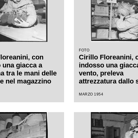
FOTO
Floreanini, con
Cirillo Floreanini,
 una giacca a
indosso una giacc
a tra le mani delle
vento, preleva
e nel magazzino
attrezzatura dallo 
concentrato
dove sono riposti i
MARZO 1954
aggiamento per la
materiali da cucina
one sul K2
magazzino dove è
concentrato
l'equipaggiamento 
spedizione sul K2