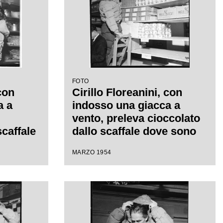
FOTO
 con
Cirillo Floreanini, con
a a
indosso una giacca a
vento, preleva cioccolato
scaffale
dallo scaffale dove sono
riposti i generi di conforto
MARZO 1954
 nel
nel magazzino dove è
concentrato
l'equipaggiamento per la
per la
spedizione sul K2