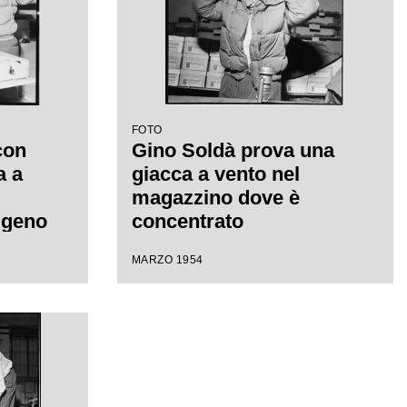
FOTO
 con
Gino Soldà prova una
a a
giacca a vento nel
magazzino dove è
igeno
concentrato
e è
l'equipaggiamento per la
MARZO 1954
spedizione sul K2
per la