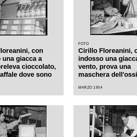
FOTO
Floreanini, con
Cirillo Floreanini,
 una giacca a
indosso una giacc
preleva cioccolato,
vento, prova una
caffale dove sono
maschera dell'oss
i generi di
nel magazzino dov
MARZO 1954
o, nel magazzino
concentrato
concentrato
l'equipaggiamento 
aggiamento per la
spedizione sul K2
one sul K2