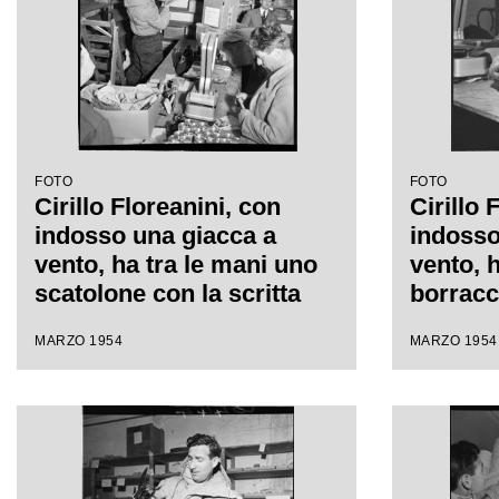
FOTO
FOTO
Cirillo Floreanini, con
Cirillo 
indosso una giacca a
indosso
vento, ha tra le mani uno
vento, h
scatolone con la scritta
borracc
"Guanti Lana" nel
dove è 
MARZO 1954
MARZO 1954
magazzino dove è
l'equip
concentrato
spedizi
l'equipaggiamento per la
spedizione sul K2