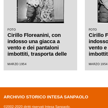
FOTO
FOTO
Cirillo Floreanini, con
Cirillo 
indosso una giacca a
indosso
vento e dei pantaloni
vento e
imbottiti, trasporta delle
imbottit
corde che faranno parte
scatolo
MARZO 1954
MARZO 1954
dell'equipaggiamento per
riposo 
la spedizione sul K2
dove è 
l'equip
spedizi
ARCHIVIO STORICO INTESA SANPAOLO
©2002-2020 diritti riservati Intesa Sanpaolo.