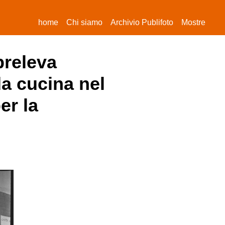
(current)
home
Chi siamo
Archivio Publifoto
Mostre
preleva
da cucina nel
er la