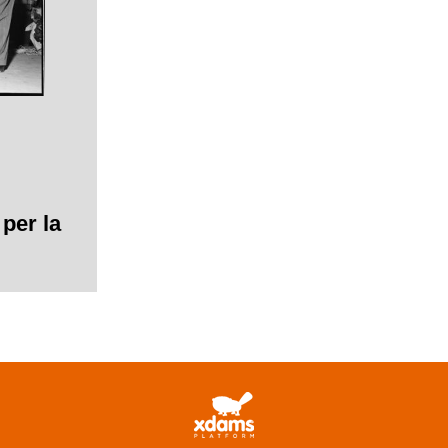
per la
tiene in
elo