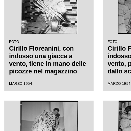
FOTO
FOTO
Cirillo Floreanini, con
Cirillo 
indosso una giacca a
indosso
vento, tiene in mano delle
vento, 
picozze nel magazzino
dallo s
dove è concentrato
riposti 
MARZO 1954
MARZO 1954
l'equipaggiamento per la
confort
spedizione sul K2
dove è 
l'equip
spedizi