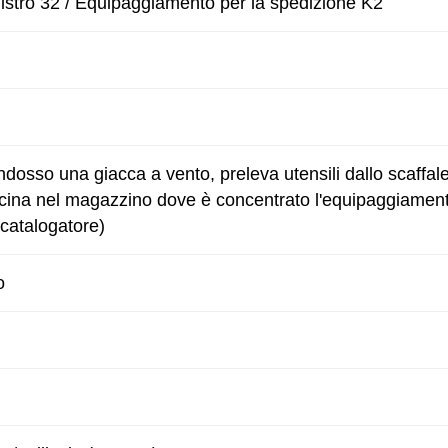
istro 32 / Equipaggiamento per la spedizione K2
 indosso una giacca a vento, preleva utensili dallo scaffa
 cucina nel magazzino dove è concentrato l'equipaggiament
 catalogatore)
o