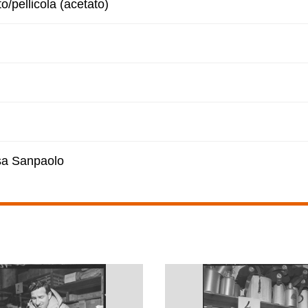
to/pellicola (acetato)
esa Sanpaolo