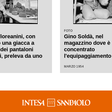
FOTO
Floreanini, con
Gino Soldà, nel
 una giacca a
magazzino dove è
 dei pantaloni
concentrato
i, preleva da uno
l'equipaggiamento 
ne una scarpa da
spedizione sul K2, 
MARZO 1954
nel magazzino
mano un sacco a p
concentrato
aggiamento per la
one sul K2