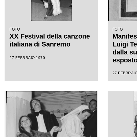
FOTO
FOTO
XX Festival della canzone
Manifest
italiana di Sanremo
Luigi Te
dalla s
27 FEBBRAIO 1970
esposto
giorni d
27 FEBBRAIO
della ca