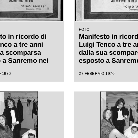
FOTO
o in ricordo di
Manifesto in ricord
nco a tre anni
Luigi Tenco a tre a
ua scomparsa
dalla sua scompar
 a Sanremo nei
esposto a Sanremo
el XX Festival
giorni del XX Festi
 1970
27 FEBBRAIO 1970
nzone italiana
della canzone itali