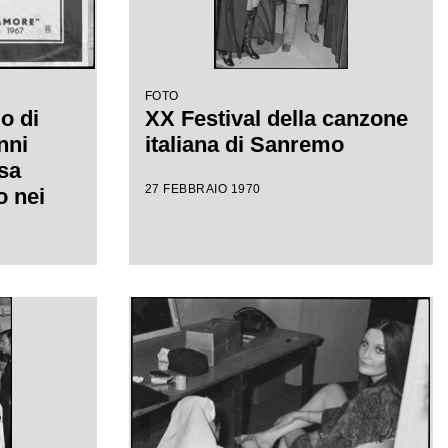
FOTO
o di
XX Festival della canzone
nni
italiana di Sanremo
sa
27 FEBBRAIO 1970
 nei
val
ana