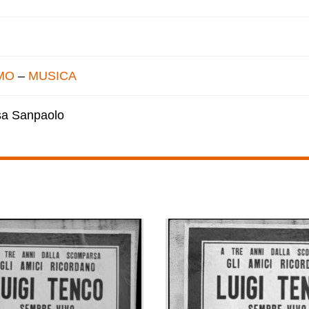
MO
–
MUSICA
esa Sanpaolo