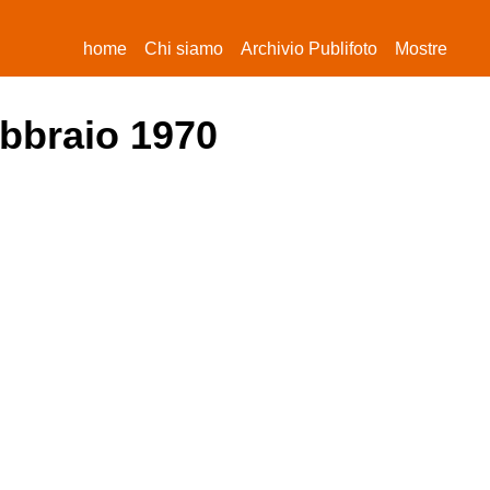
(current)
home
Chi siamo
Archivio Publifoto
Mostre
ebbraio 1970