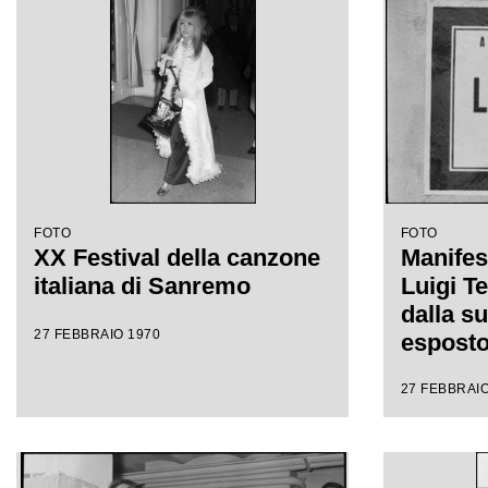
FOTO
FOTO
XX Festival della canzone
Manifest
italiana di Sanremo
Luigi Te
dalla s
27 FEBBRAIO 1970
esposto
giorni d
27 FEBBRAIO
della ca