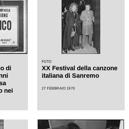
FOTO
o di
XX Festival della canzone
nni
italiana di Sanremo
sa
27 FEBBRAIO 1970
 nei
val
ana