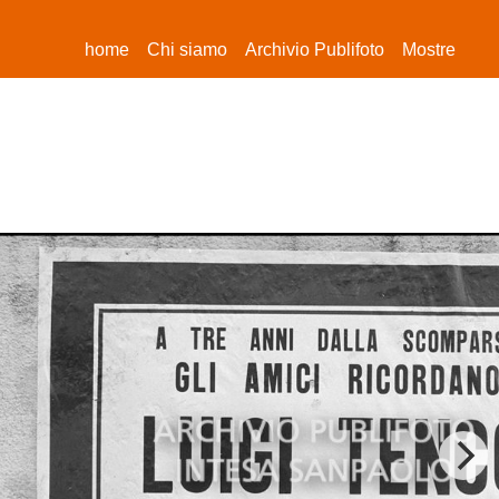
(current)
home
Chi siamo
Archivio Publifoto
Mostre