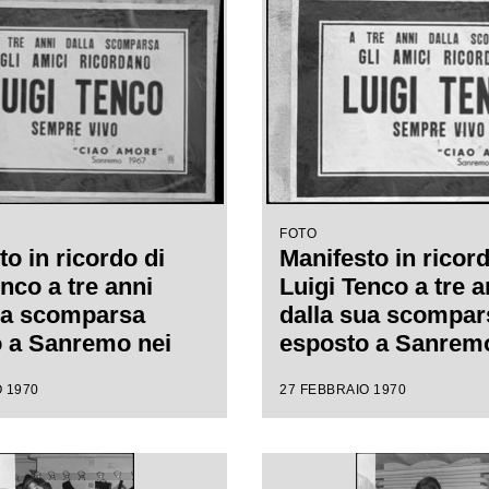
FOTO
o in ricordo di
Manifesto in ricord
nco a tre anni
Luigi Tenco a tre a
ua scomparsa
dalla sua scompar
 a Sanremo nei
esposto a Sanremo
el XX Festival
giorni del XX Festi
 1970
27 FEBBRAIO 1970
nzone italiana
della canzone itali