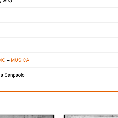
istro)
MO
–
MUSICA
esa Sanpaolo