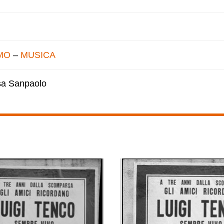
MO
–
MUSICA
esa Sanpaolo