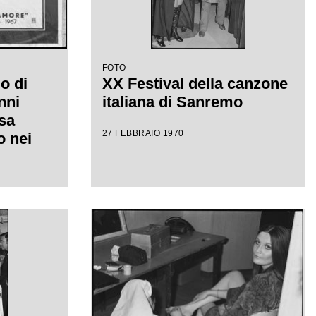
FOTO
o di
XX Festival della canzone
nni
italiana di Sanremo
sa
27 FEBBRAIO 1970
 nei
val
ana