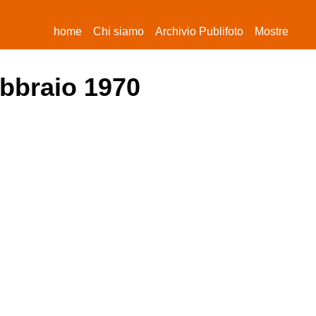
(current)
home
Chi siamo
Archivio Publifoto
Mostre
ebbraio 1970