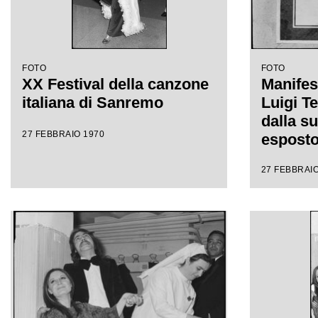
FOTO
FOTO
XX Festival della canzone
Manifest
italiana di Sanremo
Luigi Te
dalla s
27 FEBBRAIO 1970
esposto
giorni d
27 FEBBRAIO
della ca