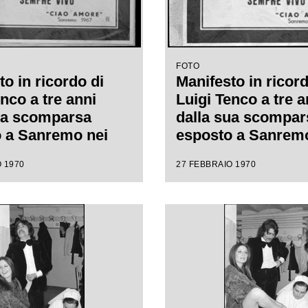
FOTO
o in ricordo di
Manifesto in ricord
nco a tre anni
Luigi Tenco a tre a
ua scomparsa
dalla sua scompar
 a Sanremo nei
esposto a Sanremo
el XX Festival
giorni del XX Festi
 1970
27 FEBBRAIO 1970
nzone italiana
della canzone itali