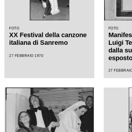
FOTO
FOTO
XX Festival della canzone
Manifest
italiana di Sanremo
Luigi Te
dalla s
27 FEBBRAIO 1970
esposto
giorni d
27 FEBBRAIO
della ca