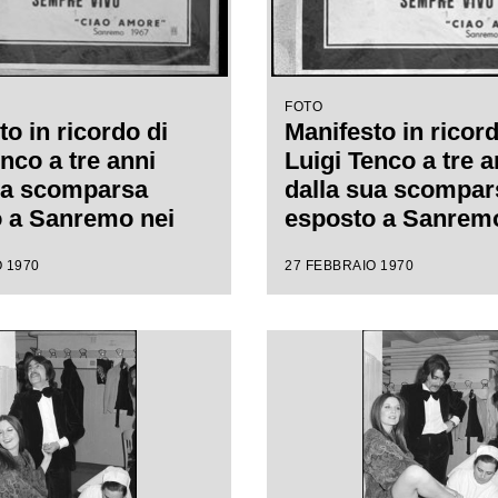
FOTO
o in ricordo di
Manifesto in ricord
nco a tre anni
Luigi Tenco a tre a
ua scomparsa
dalla sua scompar
 a Sanremo nei
esposto a Sanremo
el XX Festival
giorni del XX Festi
 1970
27 FEBBRAIO 1970
nzone italiana
della canzone itali