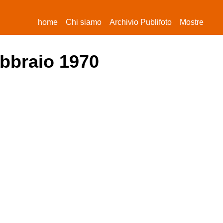
(current)
home
Chi siamo
Archivio Publifoto
Mostre
ebbraio 1970