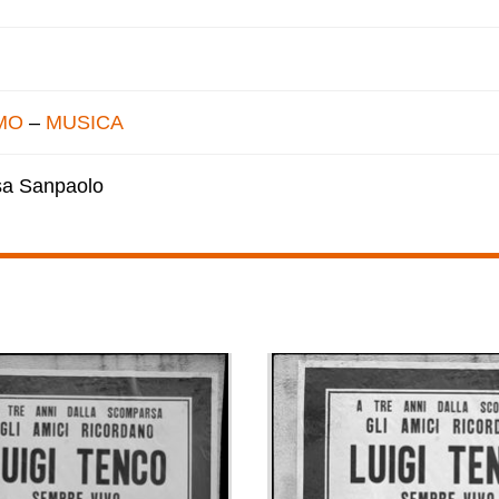
MO
–
MUSICA
esa Sanpaolo