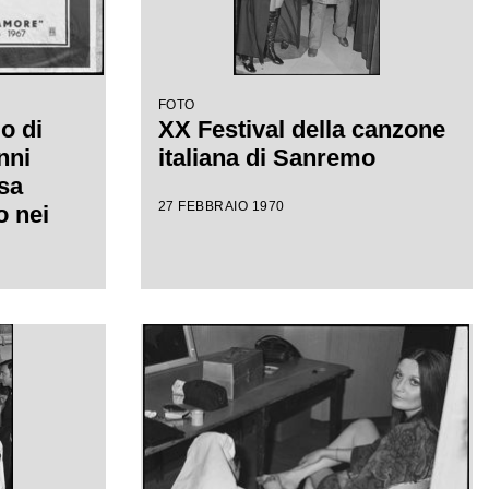
FOTO
o di
XX Festival della canzone
nni
italiana di Sanremo
sa
27 FEBBRAIO 1970
 nei
val
ana