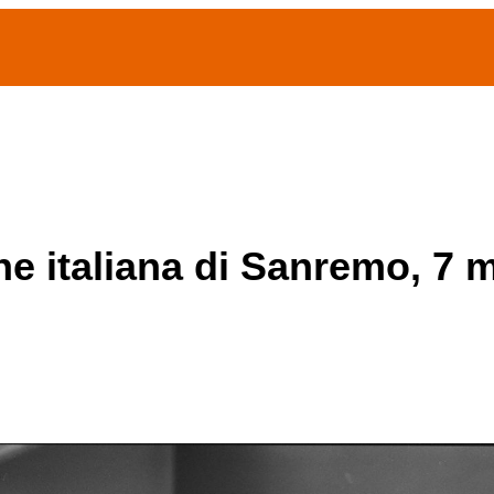
(current)
home
Chi siamo
Archivio Publifoto
Mostre
ne italiana di Sanremo, 7 