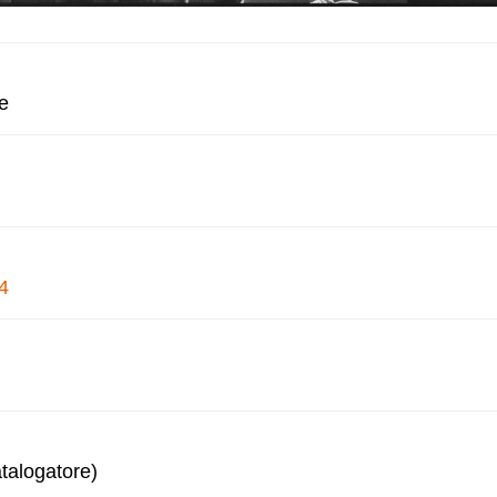
e
4
talogatore)