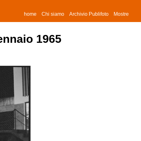
(current)
home
Chi siamo
Archivio Publifoto
Mostre
gennaio 1965