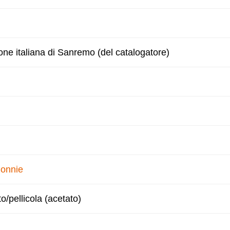
one italiana di Sanremo (del catalogatore)
Connie
to/pellicola (acetato)