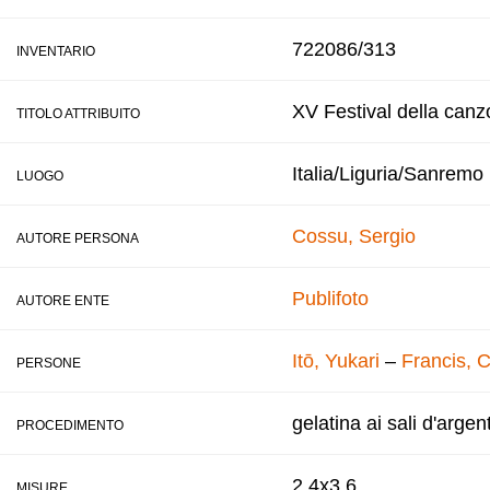
722086/313
INVENTARIO
XV Festival della canz
TITOLO ATTRIBUITO
Italia/Liguria/Sanremo
LUOGO
Cossu, Sergio
AUTORE PERSONA
Publifoto
AUTORE ENTE
Itō, Yukari
–
Francis, 
PERSONE
gelatina ai sali d'argen
PROCEDIMENTO
2,4x3,6
MISURE