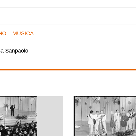
MO
–
MUSICA
esa Sanpaolo