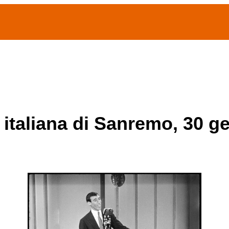
(current)
home
Chi siamo
Archivio Publifoto
Mostre
 italiana di Sanremo, 30 g