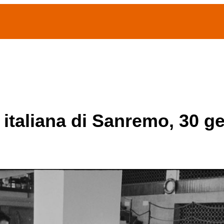
(current)
home
Chi siamo
Archivio Publifoto
Mostre
 italiana di Sanremo, 30 g