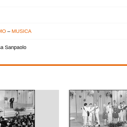
MO
–
MUSICA
esa Sanpaolo