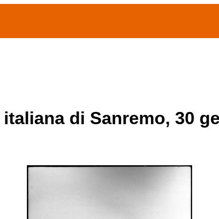
(current)
home
Chi siamo
Archivio Publifoto
Mostre
 italiana di Sanremo, 30 g