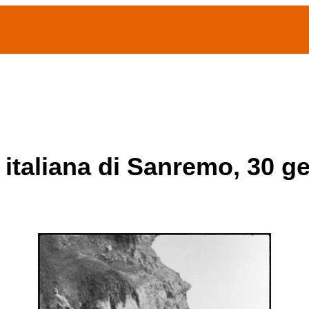
(current)
home
Chi siamo
Archivio Publifoto
Mostre
 italiana di Sanremo, 30 g