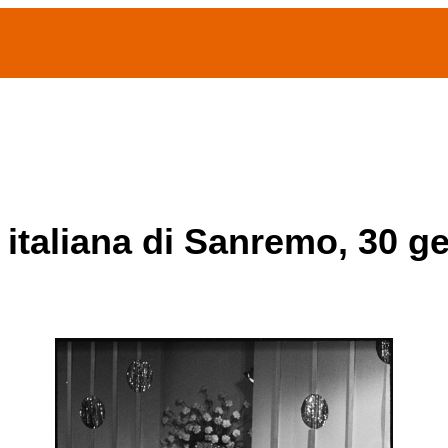
(current)
home
Chi siamo
Archivio Publifoto
Mostre
 italiana di Sanremo, 30 g