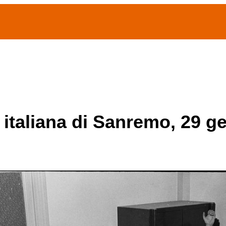
(current)
home
Chi siamo
Archivio Publifoto
Mostre
 italiana di Sanremo, 29 g