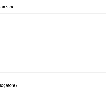
 canzone
logatore)