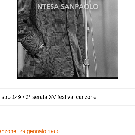
stro 149 / 2° serata XV festival canzone
 canzone, 29 gennaio 1965