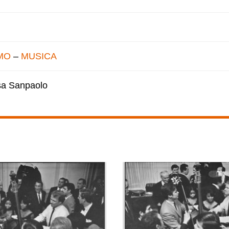
MO
–
MUSICA
esa Sanpaolo