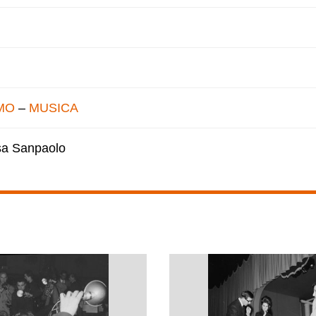
MO
–
MUSICA
esa Sanpaolo