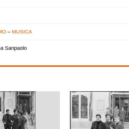
MO
–
MUSICA
esa Sanpaolo