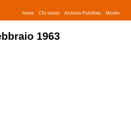
(current)
home
Chi siamo
Archivio Publifoto
Mostre
febbraio 1963