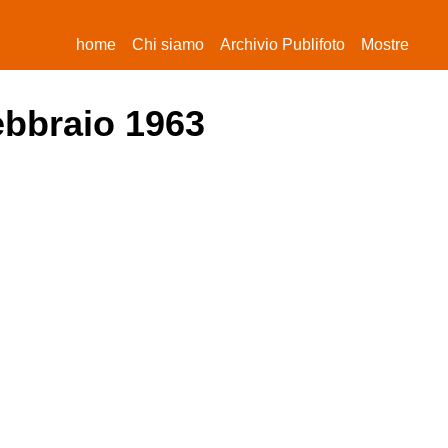
(current)
home
Chi siamo
Archivio Publifoto
Mostre
febbraio 1963