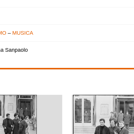
MO
–
MUSICA
esa Sanpaolo