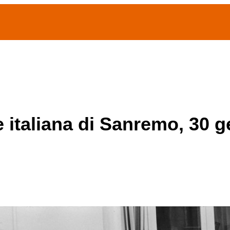
(current)
home
Chi siamo
Archivio Publifoto
Mostre
e italiana di Sanremo, 30 g