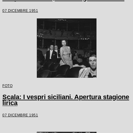
Graf
07 DICEMBRE 1951
FOTO
Scala: I vespri siciliani. Apertura stagione
lirica
07 DICEMBRE 1951