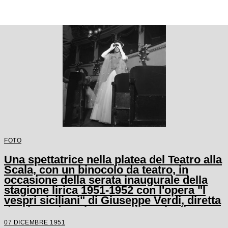
FOTO
Una spettatrice nella platea del Teatro alla
Scala, con un binocolo da teatro, in
occasione della serata inaugurale della
stagione lirica 1951-1952 con l'opera "I
vespri siciliani" di Giuseppe Verdi, diretta
da Victor de Sabata, con la regia di
Herbert Graf
07 DICEMBRE 1951