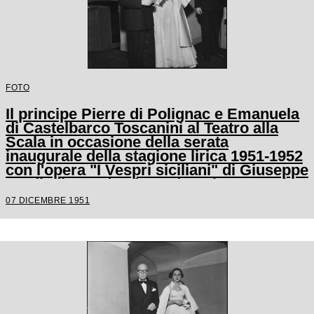
FOTO
Il principe Pierre di Polignac e Emanuela
di Castelbarco Toscanini al Teatro alla
Scala in occasione della serata
inaugurale della stagione lirica 1951-1952
con l'opera "I Vespri siciliani" di Giuseppe
Verdi, diretta da Victor de Sabata, con la
regia di Herbert Graf
07 DICEMBRE 1951