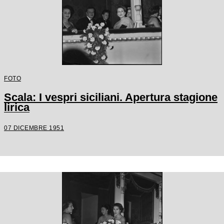
FOTO
Scala: I vespri siciliani. Apertura stagione
lirica
07 DICEMBRE 1951