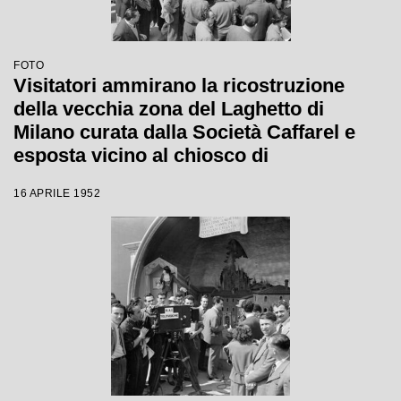
FOTO
Visitatori ammirano la ricostruzione
della vecchia zona del Laghetto di
Milano curata dalla Società Caffarel e
esposta vicino al chiosco di
degustazione e vendita dell'azienda alla
16 APRILE 1952
Fiera Campionaria del 1952