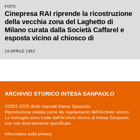
FOTO
Cinepresa RAI riprende la ricostruzione
della vecchia zona del Laghetto di
Milano curata dalla Società Caffarel e
esposta vicino al chiosco di
degustazione e vendita dell'azienda alla
16 APRILE 1952
Fiera Campionaria del 1952
ARCHIVIO STORICO INTESA SANPAOLO
©2002-2020 diritti riservati Intesa Sanpaolo.
Riproduzione vietata come da regolamento dell'Archivio storico.
Le immagini sono tratte dall'Archivio storico di Intesa Sanpaolo,
ove non diversamente specificato
informativa sulla privacy