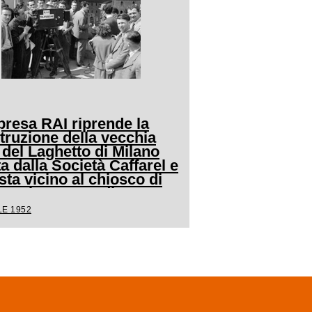
presa RAI riprende la
truzione della vecchia
 del Laghetto di Milano
a dalla Società Caffarel e
ta vicino al chiosco di
stazione e vendita
azienda alla Fiera
LE 1952
ionaria del 1952