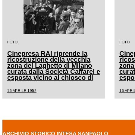
FOTO
FOTO
Cinepresa RAI riprende la
Cine
ricostruzione della vecchia
ricos
zona del Laghetto di Milano
zona
curata dalla Società Caffarel e
curat
esposta vicino al chiosco di
espos
degustazione e vendita
degu
dell'azienda alla Fiera
dell'
16 APRILE 1952
16 APRI
Campionaria del 1952
Camp
ARCHIVIO STORICO INTESA SANPAOLO