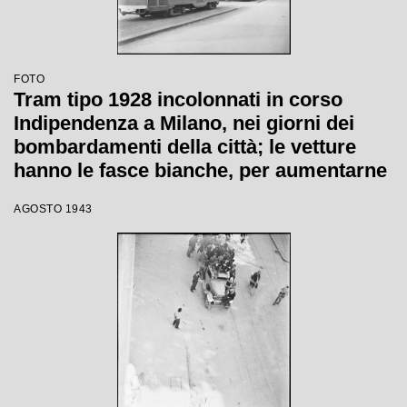
FOTO
Tram tipo 1928 incolonnati in corso
Indipendenza a Milano, nei giorni dei
bombardamenti della città; le vetture
hanno le fasce bianche, per aumentarne
la visibilità durante l'oscuramento, e i
AGOSTO 1943
vetri infranti riparati con fogli di
compensato