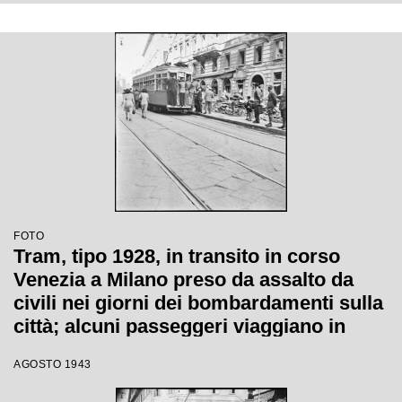
FOTO
Tram, tipo 1928, in transito in corso
Venezia a Milano preso da assalto da
civili nei giorni dei bombardamenti sulla
città; alcuni passeggeri viaggiano in
piedi sul paraurti posteriore; ai lati
AGOSTO 1943
macerie di edifici danneggiati