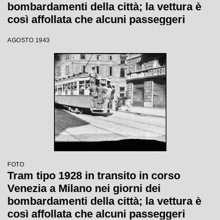
bombardamenti della città; la vettura è
così affollata che alcuni passeggeri
viaggiano in piedi sul paraurti
AGOSTO 1943
posteriore, sul gancio e uno si è
addirittura arrampicato sul finestrino.
Sullo sfondo si intravede Palazzo
Serbelloni
FOTO
Tram tipo 1928 in transito in corso
Venezia a Milano nei giorni dei
bombardamenti della città; la vettura è
così affollata che alcuni passeggeri