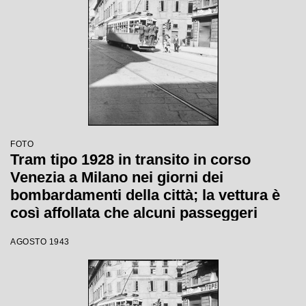
FOTO
Tram tipo 1928 in transito in corso
Venezia a Milano nei giorni dei
bombardamenti della città; la vettura è
così affollata che alcuni passeggeri
viaggiano in piedi sul paraurti posteriore
AGOSTO 1943
(dipinto di bianco per aumentarne la
visibilità durante l'oscuramento). Sulla
destra il negozio di articoli ortopedici
Raineri Beretta, sullo sfondo Palazzo