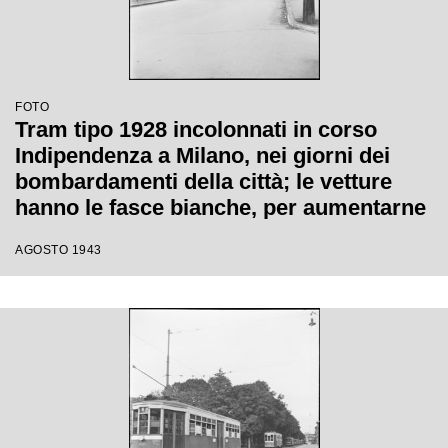
FOTO
Tram tipo 1928 incolonnati in corso
Indipendenza a Milano, nei giorni dei
bombardamenti della città; le vetture
hanno le fasce bianche, per aumentarne
la visibilità durante l'oscuramento, e i
AGOSTO 1943
vetri infranti riparati con fogli di
compensato