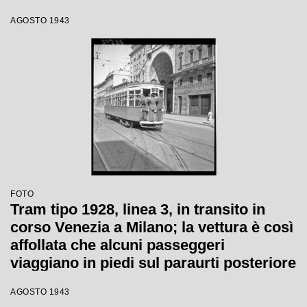
viaggiano in piedi sul paraurti posteriore
AGOSTO 1943
(dipinto di bianco per aumentarne la
visibilità durante l'oscuramento), sul
gancio e uno si è addirittura arrampicato
sul finestrino. Sulla destra il negozio di
articoli ortopedici Raineri Beretta
FOTO
Tram tipo 1928, linea 3, in transito in
corso Venezia a Milano; la vettura è così
affollata che alcuni passeggeri
viaggiano in piedi sul paraurti posteriore
(dipinto di bianco per aumentarne la
AGOSTO 1943
visibilità durante l'oscuramento)