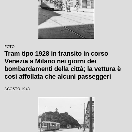
Serbelloni
FOTO
Tram tipo 1928 in transito in corso
Venezia a Milano nei giorni dei
bombardamenti della città; la vettura è
così affollata che alcuni passeggeri
viaggiano in piedi sul paraurti posteriore
AGOSTO 1943
(dipinto di bianco per aumentarne la
visibilità durante l'oscuramento). Sulla
destra il negozio di articoli ortopedici
Raineri Beretta