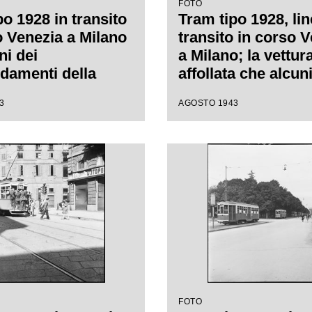
FOTO
po 1928 in transito
Tram tipo 1928, lin
o Venezia a Milano
transito in corso 
ni dei
a Milano; la vettur
amenti della
affollata che alcun
a vettura è così
passeggeri viaggia
3
AGOSTO 1943
a che alcuni
piedi sul paraurti
eri viaggiano in
posteriore (dipinto
l paraurti
bianco per aument
re (dipinto di
visibilità durante
per aumentarne la
l'oscuramento)
tà durante
amento), sul gancio
 è addirittura
cato sul finestrino.
stra il negozio di
 ortopedici Raineri
FOTO