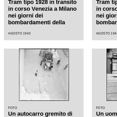
Tram tipo 1928 in transito
Tram ti
in corso Venezia a Milano
in cors
nei giorni dei
nei gior
bombardamenti della
bombard
città; la vettura è così
città; l
AGOSTO 1943
AGOSTO 194
affollata che alcuni
affollat
passeggeri viaggiano in
passegg
piedi sul paraurti
piedi su
posteriore (dipinto di
posterio
bianco per aumentarne la
bianco 
visibilità durante
visibili
l'oscuramento). Sulla
l'oscur
destra il negozio di articoli
destra i
ortopedici Raineri Beretta,
ortoped
sullo sfondo Palazzo
Serbelloni
FOTO
FOTO
Un autocarro gremito di
Un uomo