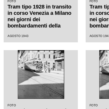
FOTO
FOTO
Tram tipo 1928 in transito
Tram ti
in corso Venezia a Milano
in cors
nei giorni dei
nei gior
bombardamenti della
bombard
città; la vettura è così
città; l
AGOSTO 1943
AGOSTO 194
affollata che alcuni
affollat
passeggeri viaggiano in
passegg
piedi sul paraurti
piedi su
posteriore, sul gancio e
posterio
uno si è addirittura
bianco 
arrampicato sul finestrino.
visibili
Sullo sfondo si intravede
l'oscur
Palazzo Serbelloni
e uno si
arrampi
Sulla de
articoli
FOTO
FOTO
Beretta