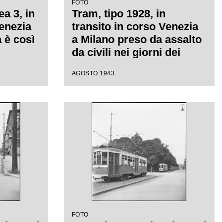
FOTO
ea 3, in
Tram, tipo 1928, in
Venezia
transito in corso Venezia
a è così
a Milano preso da assalto
i
da civili nei giorni dei
no in
bombardamenti sulla
AGOSTO 1943
città; alcuni passeggeri
 di
viaggiano in piedi sul
arne la
paraurti posteriore; ai lati
macerie di edifici
danneggiati
FOTO