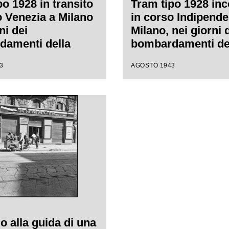
po 1928 in transito
Tram tipo 1928 inc
o Venezia a Milano
in corso Indipende
ni dei
Milano, nei giorni 
amenti della
bombardamenti de
a vettura è così
città; le vetture ha
3
AGOSTO 1943
a che alcuni
fasce bianche, per
eri viaggiano in
aumentarne la visib
l paraurti
durante l'oscurame
re (dipinto di
vetri infranti ripar
per aumentarne la
fogli di compensa
tà durante
amento). Sulla
l negozio di articoli
ici Raineri Beretta
 alla guida di una