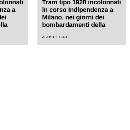
olonnati
Tram tipo 1928 incolonnati
nza a
in corso Indipendenza a
dei
Milano, nei giorni dei
lla
bombardamenti della
nno le
città; le vetture hanno le
AGOSTO 1943
fasce bianche, per
ilità
aumentarne la visibilità
nto, e i
durante l'oscuramento, e i
ati con
vetri infranti riparati con
to
fogli di compensato