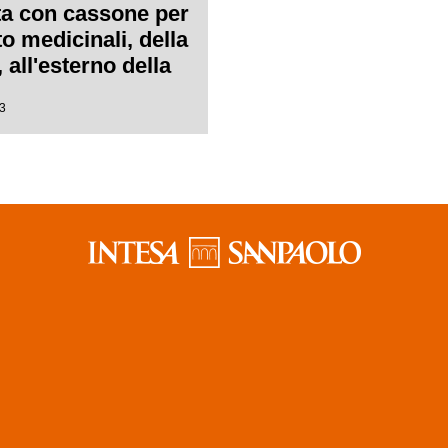
tta con cassone per
o medicinali, della
all'esterno della
a della Società
3
 S. Babila, in
enezia a Milano,
iata durante i
damenti