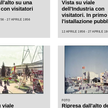
ll'alto su una
Vista su viale
con visitatori
dell'Industria con
visitatori. In prim
56 - 27 APRILE 1956
l'istallazione pubbl
della Bialetti reali
12 APRILE 1956 - 27 APRILE 1
una fontana a form
caffettiera
FOTO
 viale
Ripresa dall'alto d