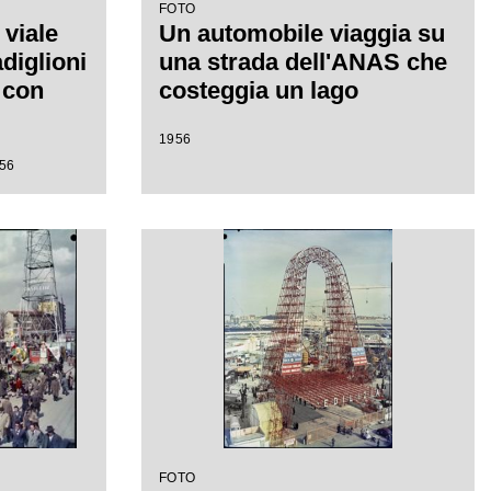
FOTO
 viale
Un automobile viaggia su
diglioni
una strada dell'ANAS che
a con
costeggia un lago
1956
956
FOTO