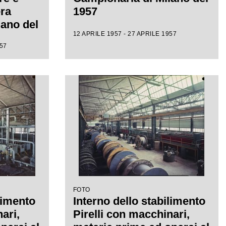
era
1957
lano del
12 APRILE 1957 - 27 APRILE 1957
957
FOTO
limento
Interno dello stabilimento
ari,
Pirelli con macchinari,