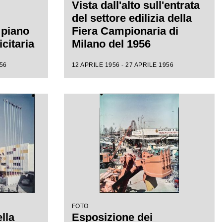
Vista dall'alto sull'entrata
del settore edilizia della
o piano
Fiera Campionaria di
icitaria
Milano del 1956
zzata da
956
12 APRILE 1956 - 27 APRILE 1956
a di
FOTO
ella
Esposizione dei