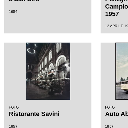
Campion
1956
1957
12 APRILE 19
FOTO
FOTO
Ristorante Savini
Auto Ab
1957
1957