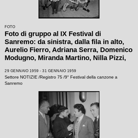
FOTO
Foto di gruppo al IX Festival di
Sanremo: da sinistra, dalla fila in alto,
Aurelio Fierro, Adriana Serra, Domenico
Modugno, Miranda Martino, Nilla Pizzi,
Claudio Villa, Natalino Otto, Tonina
29 GENNAIO 1959 - 31 GENNAIO 1959
Torrielli, Arturo Testa, Johnny Dorelli,
Settore NOTIZIE /Registro 75 /9° Festival della canzone a
Anna D'Amico, Teddy Reno, Gino Latilla,
Sanremo
Achille Togliani, Betty Curtis, Enzo
Tortora, Fausto Cigliano