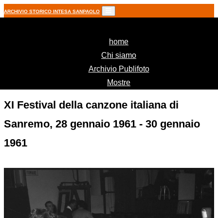
ARCHIVIO STORICO INTESA SANPAOLO
(current)
home
Chi siamo
Archivio Publifoto
Mostre
XI Festival della canzone italiana di
Sanremo, 28 gennaio 1961 - 30 gennaio
1961