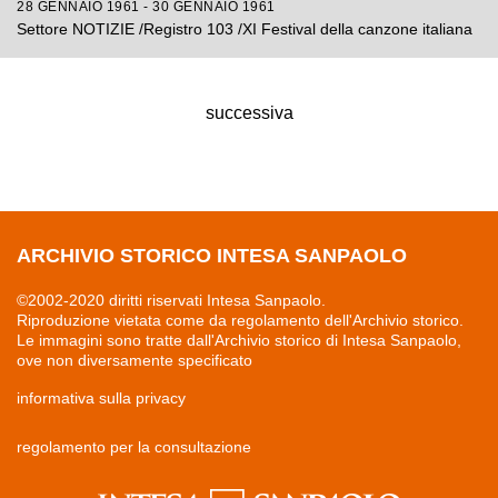
28 GENNAIO 1961 - 30 GENNAIO 1961
Settore NOTIZIE /Registro 103 /XI Festival della canzone italiana
successiva
ARCHIVIO STORICO INTESA SANPAOLO
©2002-2020 diritti riservati Intesa Sanpaolo.
Riproduzione vietata come da regolamento dell'Archivio storico.
Le immagini sono tratte dall'Archivio storico di Intesa Sanpaolo,
ove non diversamente specificato
informativa sulla privacy
regolamento per la consultazione