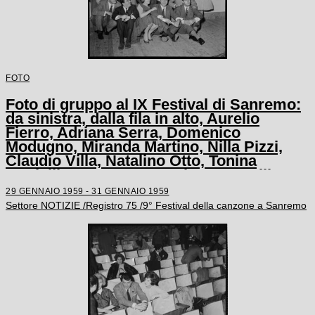
FOTO
Foto di gruppo al IX Festival di Sanremo:
da sinistra, dalla fila in alto, Aurelio
Fierro, Adriana Serra, Domenico
Modugno, Miranda Martino, Nilla Pizzi,
Claudio Villa, Natalino Otto, Tonina
Torrielli, Arturo Testa, Johnny Dorelli,
Anna D'Amico, Teddy Reno, Gino Latilla,
29 GENNAIO 1959 - 31 GENNAIO 1959
Achille Togliani, Betty Curtis, Enzo
Settore NOTIZIE /Registro 75 /9° Festival della canzone a Sanremo
Tortora, Fausto Cigliano