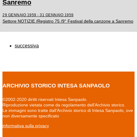
Sanremo
29 GENNAIO 1959 - 31 GENNAIO 1959
Settore NOTIZIE /Registro 75 /9° Festival della canzone a Sanremo
successiva
ARCHIVIO STORICO INTESA SANPAOLO
©2002-2020 diritti riservati Intesa Sanpaolo.
Riproduzione vietata come da regolamento dell'Archivio storico.
Le immagini sono tratte dall'Archivio storico di Intesa Sanpaolo, ove
non diversamente specificato
informativa sulla privacy