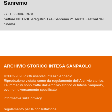
Sanremo
27 FEBBRAIO 1970
Settore NOTIZIE /Registro 174 /Sanremo 2° serata Festival del
cinema
ARCHIVIO STORICO INTESA SANPAOLO
©2002-2020 diritti riservati Intesa Sanpaolo.
Riproduzione vietata come da regolamento dell'Archivio storico.
Le immagini sono tratte dall'Archivio storico di Intesa Sanpaolo,
ove non diversamente specificato
informativa sulla privacy
regolamento per la consultazione