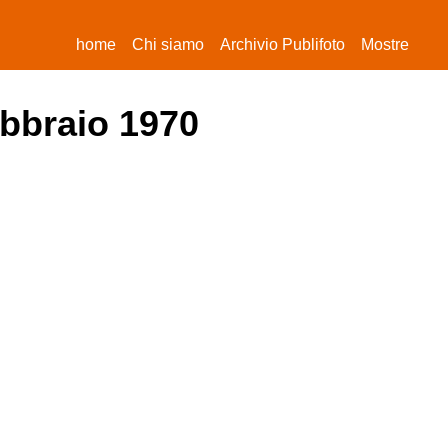
(current)
home
Chi siamo
Archivio Publifoto
Mostre
ebbraio 1970