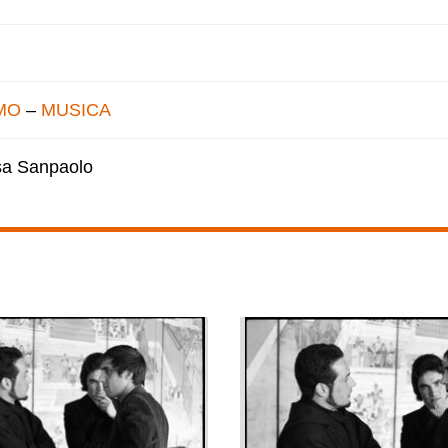
MO
–
MUSICA
esa Sanpaolo