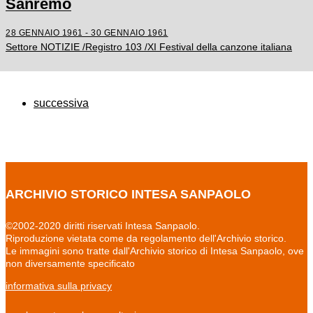
Sanremo
28 GENNAIO 1961 - 30 GENNAIO 1961
Settore NOTIZIE /Registro 103 /XI Festival della canzone italiana
successiva
ARCHIVIO STORICO INTESA SANPAOLO
©2002-2020 diritti riservati Intesa Sanpaolo.
Riproduzione vietata come da regolamento dell'Archivio storico.
Le immagini sono tratte dall'Archivio storico di Intesa Sanpaolo, ove
non diversamente specificato
informativa sulla privacy