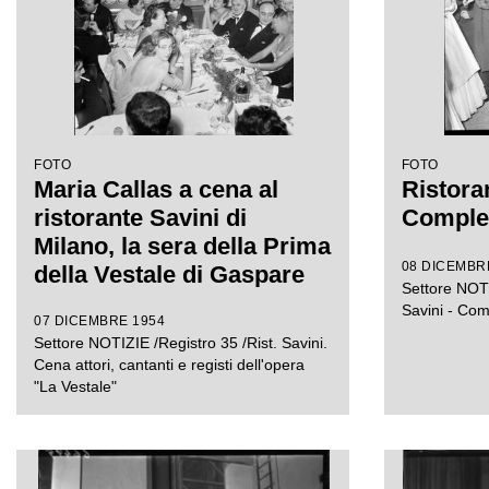
Antonio Ghiringhelli
FOTO
FOTO
Maria Callas a cena al
Ristoran
ristorante Savini di
Comples
Milano, la sera della Prima
08 DICEMBR
della Vestale di Gaspare
Settore NOTI
Spontini. Alla sua sinistra
Savini - Com
07 DICEMBRE 1954
il regista Luchino
Settore NOTIZIE /Registro 35 /Rist. Savini.
Visconti, di fronte a lei
Cena attori, cantanti e registi dell'opera
Emanuela di Castelbarco
"La Vestale"
Toscanini, a capo tavola il
marito Giovanni Battista
Meneghini, e quinto da