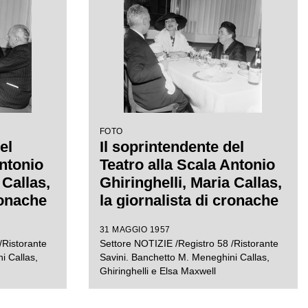
FOTO
el
Il soprintendente del
Antonio
Teatro alla Scala Antonio
 Callas,
Ghiringhelli, Maria Callas,
ronache
la giornalista di cronache
ell e il
mondane Elsa Maxwell al
31 MAGGIO 1957
no
ristorante Savini a Milano
/Ristorante
Settore NOTIZIE /Registro 58 /Ristorante
i Callas,
Savini. Banchetto M. Meneghini Callas,
rante
Ghiringhelli e Elsa Maxwell