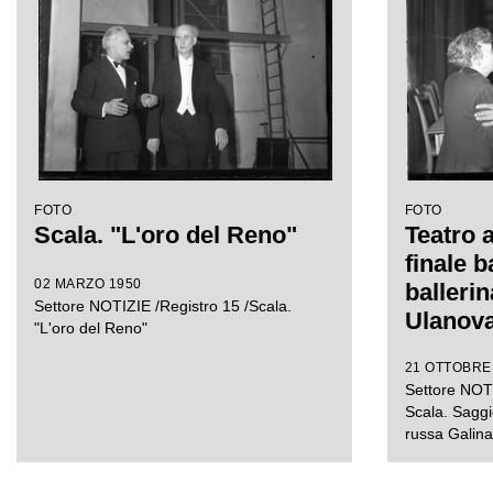
destra il soprintendente
del Teatro alla Scala
Antonio Ghiringhelli
FOTO
FOTO
Scala. "L'oro del Reno"
Teatro 
finale b
02 MARZO 1950
balleri
Settore NOTIZIE /Registro 15 /Scala.
Ulanov
"L'oro del Reno"
21 OTTOBRE
Settore NOTI
Scala. Saggio
russa Galin