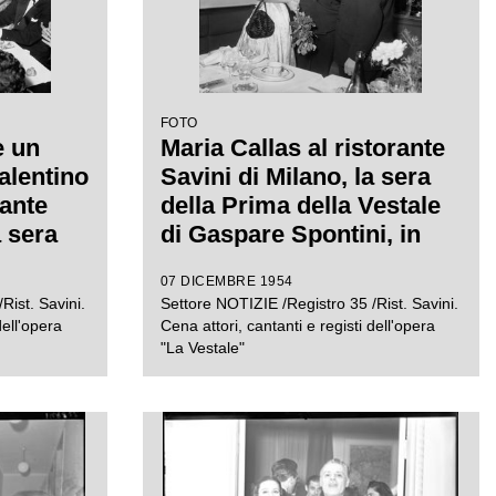
FOTO
e un
Maria Callas al ristorante
alentino
Savini di Milano, la sera
rante
della Prima della Vestale
a sera
di Gaspare Spontini, in
Vestale
compagnia del regista
07 DICEMBRE 1954
i. Alla
Luchino Visconti e del
Rist. Savini.
Settore NOTIZIE /Registro 35 /Rist. Savini.
sta
soprintendente del Teatro
dell'opera
Cena attori, cantanti e registi dell'opera
a capo
alla Scala Antonio
"La Vestale"
ovanni
Ghiringhelli
, a
è seduto
el
Antonio