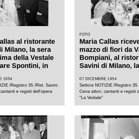
FOTO
llas al ristorante
Maria Callas ricev
i Milano, la sera
mazzo di fiori da V
rima della Vestale
Bompiani, al risto
are Spontini, in
Savini di Milano, l
ia del regista
della Prima della 
E 1954
07 DICEMBRE 1954
 Visconti e del
di Gaspare Spontin
ZIE /Registro 35 /Rist. Savini.
Settore NOTIZIE /Registro 35 /
endente del Teatro
sua sinistra il regi
cantanti e registi dell'opera
Cena attori, cantanti e registi 
ala Antonio
Luchino Visconti, 
"La Vestale"
elli
tavola il marito Gi
Battista Meneghini
sinistra del quale 
il soprintendente d
Teatro alla Scala 