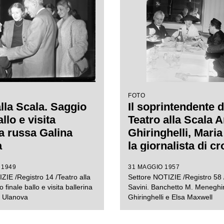
Carl Ebert
FOTO
alla Scala. Saggio
Il soprintendente d
allo e visita
Teatro alla Scala 
na russa Galina
Ghiringhelli, Maria
a
la giornalista di c
mondane Elsa Maxw
 1949
31 MAGGIO 1957
marito della sopra
ZIE /Registro 14 /Teatro alla
Settore NOTIZIE /Registro 58 
Giovanni Battista
 finale ballo e visita ballerina
Savini. Banchetto M. Meneghin
Meneghini al risto
a Ulanova
Ghiringhelli e Elsa Maxwell
Savini a Milano