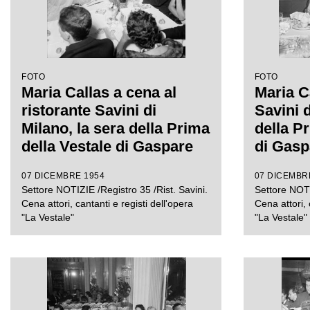
FOTO
FOTO
Maria Callas a cena al
Maria Ca
ristorante Savini di
Savini d
Milano, la sera della Prima
della P
della Vestale di Gaspare
di Gasp
Spontini. Alla sua sinistra
compagn
07 DICEMBRE 1954
07 DICEMBR
il regista Luchino
Luchino
Settore NOTIZIE /Registro 35 /Rist. Savini.
Settore NOTI
Visconti, di fronte a lei
soprint
Cena attori, cantanti e registi dell'opera
Cena attori, 
Emanuela di Castelbarco
alla Sc
"La Vestale"
"La Vestale"
Toscanini, a capo tavola il
Ghiringh
marito Giovanni Battista
Meneghini, e quinto da
destra il soprintendente
del Teatro alla Scala