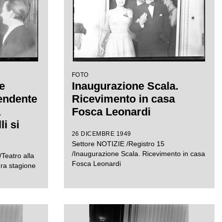
FOTO
e
Inaugurazione Scala.
tendente
Ricevimento in casa
a
Fosca Leonardi
i si
26 DICEMBRE 1949
casione
Settore NOTIZIE /Registro 15
urale
/Inaugurazione Scala. Ricevimento in casa
Teatro alla
ca 1952-
Fosca Leonardi
ura stagione
 l'opera
seppe
o stesso
egia di