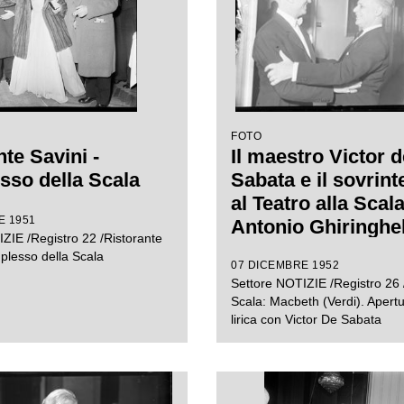
Ghiringhelli
FOTO
te Savini -
Il maestro Victor d
so della Scala
Sabata e il sovrin
al Teatro alla Scal
E 1951
Antonio Ghiringhell
ZIE /Registro 22 /Ristorante
abbracciano in oc
plesso della Scala
07 DICEMBRE 1952
della serata inaug
Settore NOTIZIE /Registro 26 /
della stagione liri
Scala: Macbeth (Verdi). Apert
1953 scaligera con
lirica con Victor De Sabata
"Macbeth", di Giu
Verdi, diretta dall
de Sabata, con la r