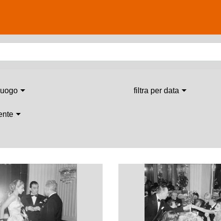
 luogo
filtra per data
 ente