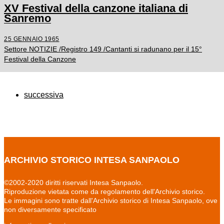
XV Festival della canzone italiana di
Sanremo
25 GENNAIO 1965
Settore NOTIZIE /Registro 149 /Cantanti si radunano per il 15°
Festival della Canzone
successiva
ARCHIVIO STORICO INTESA SANPAOLO
©2002-2020 diritti riservati Intesa Sanpaolo.
Riproduzione vietata come da regolamento dell'Archivio storico.
Le immagini sono tratte dall'Archivio storico di Intesa Sanpaolo, ove
non diversamente specificato