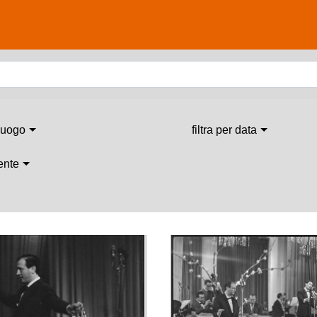
 luogo
filtra per data
 ente