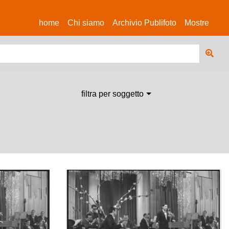
(current)
home
Chi siamo
Archivio Publifoto
Mostre
filtra per soggetto