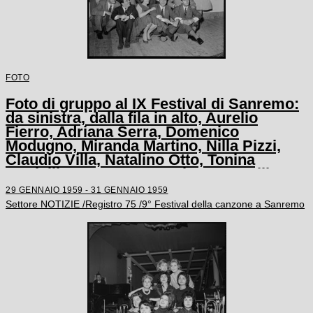
FOTO
Foto di gruppo al IX Festival di Sanremo:
da sinistra, dalla fila in alto, Aurelio
Fierro, Adriana Serra, Domenico
Modugno, Miranda Martino, Nilla Pizzi,
Claudio Villa, Natalino Otto, Tonina
Torrielli, Arturo Testa, Johnny Dorelli,
Anna D'Amico, Teddy Reno, Gino Latilla,
29 GENNAIO 1959 - 31 GENNAIO 1959
Achille Togliani, Betty Curtis, Enzo
Settore NOTIZIE /Registro 75 /9° Festival della canzone a Sanremo
Tortora, Fausto Cigliano