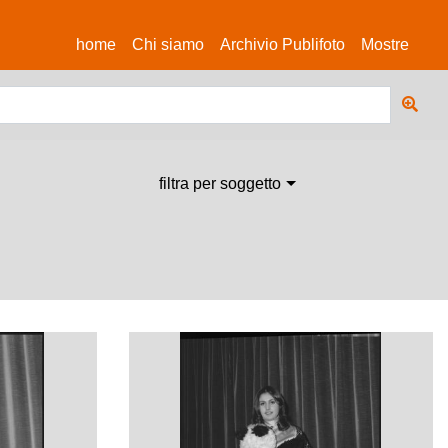
(current)
home
Chi siamo
Archivio Publifoto
Mostre
filtra per soggetto