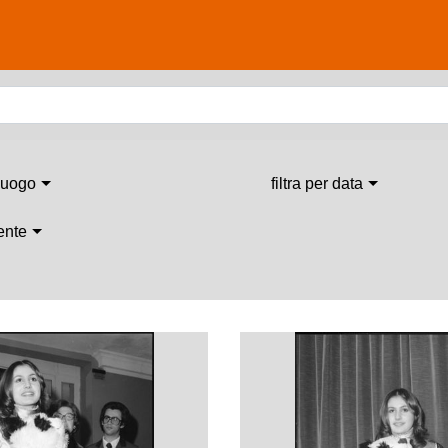
 luogo
filtra per data
 ente