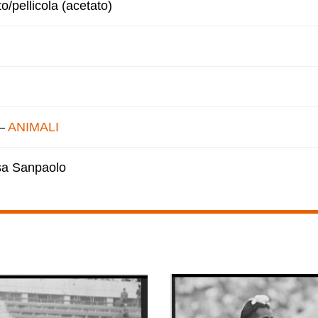
to/pellicola (acetato)
–
ANIMALI
esa Sanpaolo