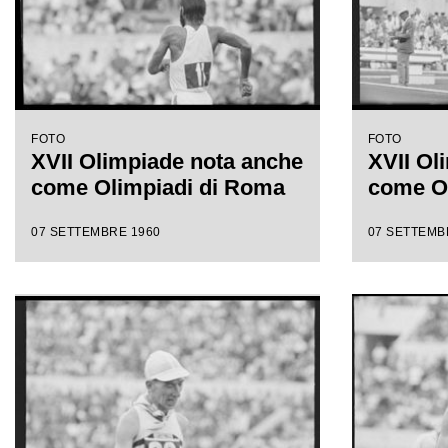
FOTO
FOTO
XVII Olimpiade nota anche
XVII Ol
come Olimpiadi di Roma
come O
07 SETTEMBRE 1960
07 SETTEMB